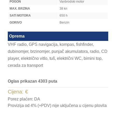
POGON
Vanbrodski motor
MAX. BRZINA
38 kn
SATI MOTORA
650 h
GORIVO
Benzin
Oprema
VHF radio, GPS navigacija, kompas, fishfinder,
dubinomjer, brzinomjer, punjač akumulatora, radio, CD
player, električno vitlo, tuš, električni WC, bimini top,
cerada za transport
Oglas prikazan 4303 puta
Cijena:
€
Porez plaćen: DA
Provizija od 4% (+PDV) nije uključena u cijenu plovila