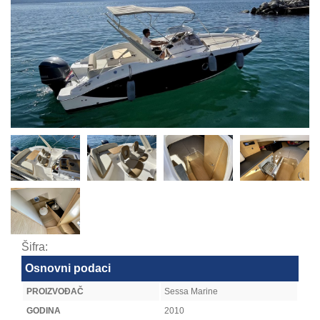
Šifra:
Osnovni podaci
PROIZVOĐAČ
Sessa Marine
GODINA
2010