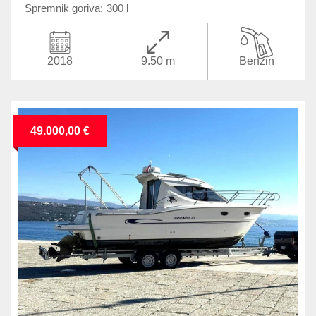
Spremnik goriva:
300 l
2018
9.50 m
Benzin
49.000,00 €