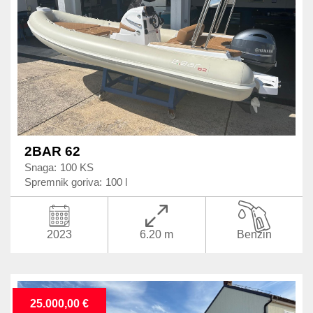
2BAR 62
Snaga:
100 KS
Spremnik goriva:
100 l
2023
6.20 m
Benzin
25.000,00 €