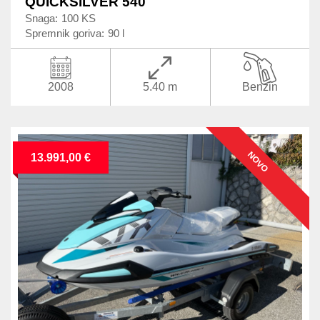
QUICKSILVER 540
Snaga:
100 KS
Spremnik goriva:
90 l
2008
5.40 m
Benzin
NOVO
13.991,00 €