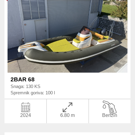
2BAR 68
Snaga:
130 KS
Spremnik goriva:
100 l
2024
6.80 m
Benzin