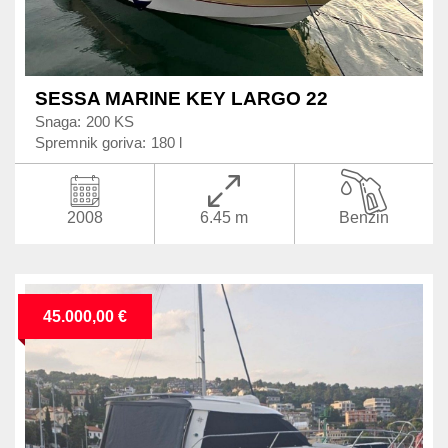
SESSA MARINE KEY LARGO 22
Snaga:
200 KS
Spremnik goriva:
180 l
2008
6.45 m
Benzin
45.000,00 €