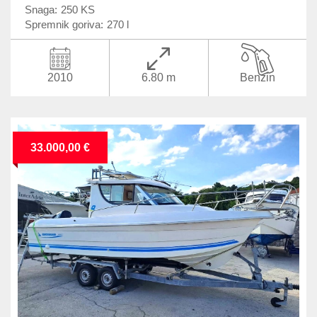
Snaga:
250 KS
Spremnik goriva:
270 l
2010
6.80 m
Benzin
33.000,00 €