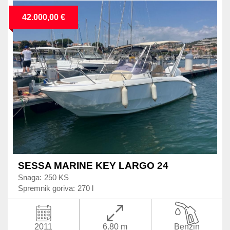
42.000,00 €
SESSA MARINE KEY LARGO 24
Snaga:
250 KS
Spremnik goriva:
270 l
2011
6.80 m
Benzin