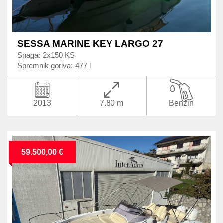
SESSA MARINE KEY LARGO 27
Snaga:
2x150 KS
Spremnik goriva:
477 l
2013
7.80 m
Benzin
59.500,00 €