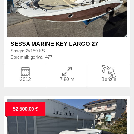
SESSA MARINE KEY LARGO 27
Snaga:
2x150 KS
Spremnik goriva:
477 l
2012
7.80 m
Benzin
52.500,00 €