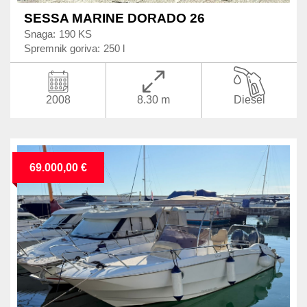
SESSA MARINE DORADO 26
Snaga:
190 KS
Spremnik goriva:
250 l
2008
8.30 m
Diesel
69.000,00 €