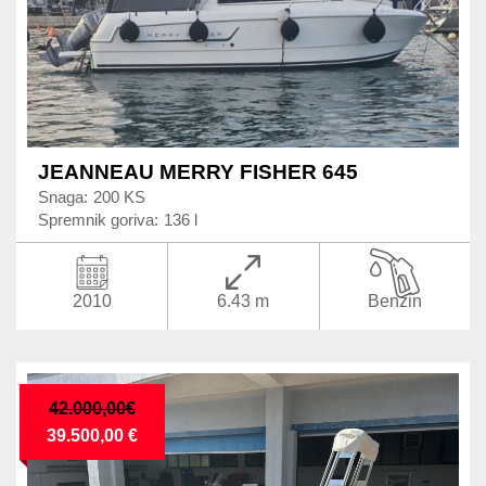
JEANNEAU MERRY FISHER 645
Snaga:
200 KS
Spremnik goriva:
136 l
2010
6.43 m
Benzin
42.000,00€
39.500,00 €