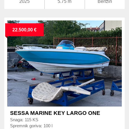
2025
5.75 m
Benzin
22.500,00 €
SESSA MARINE KEY LARGO ONE
Snaga:
115 KS
Spremnik goriva:
100 l