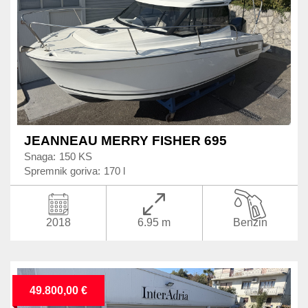
JEANNEAU MERRY FISHER 695
Snaga:
150 KS
Spremnik goriva:
170 l
2018
6.95 m
Benzin
49.800,00 €