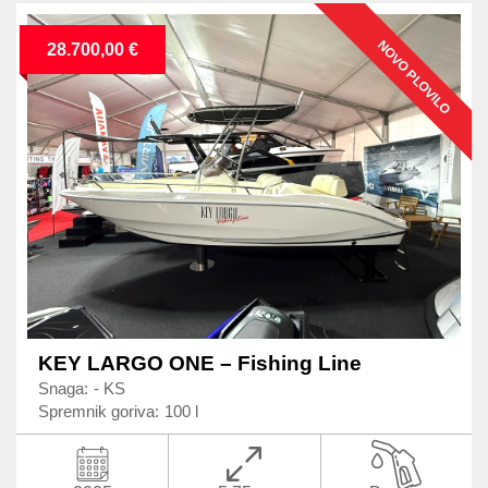
NOVO PLOVILO
28.700,00 €
KEY LARGO ONE – Fishing Line
Snaga:
- KS
Spremnik goriva:
100 l