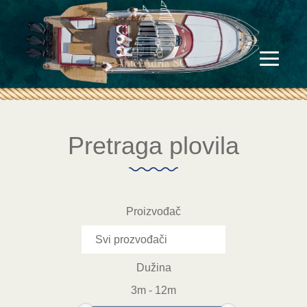
Pretraga plovila
Proizvođač
Dužina
3
m
-
12
m