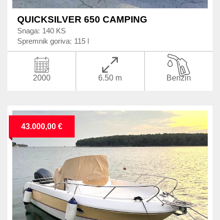
QUICKSILVER 650 CAMPING
Snaga:
140 KS
Spremnik goriva:
115 l
2000
6.50 m
Benzin
43.000,00 €