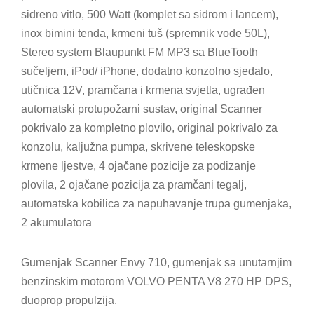
sidreno vitlo, 500 Watt (komplet sa sidrom i lancem),
inox bimini tenda, krmeni tuš (spremnik vode 50L),
Stereo system Blaupunkt FM MP3 sa BlueTooth
sučeljem, iPod/ iPhone, dodatno konzolno sjedalo,
utičnica 12V, pramčana i krmena svjetla, ugrađen
automatski protupožarni sustav, original Scanner
pokrivalo za kompletno plovilo, original pokrivalo za
konzolu, kaljužna pumpa, skrivene teleskopske
krmene ljestve, 4 ojačane pozicije za podizanje
plovila, 2 ojačane pozicija za pramčani tegalj,
automatska kobilica za napuhavanje trupa gumenjaka,
2 akumulatora
Gumenjak Scanner Envy 710, gumenjak sa unutarnjim
benzinskim motorom VOLVO PENTA V8 270 HP DPS,
duoprop propulzija.