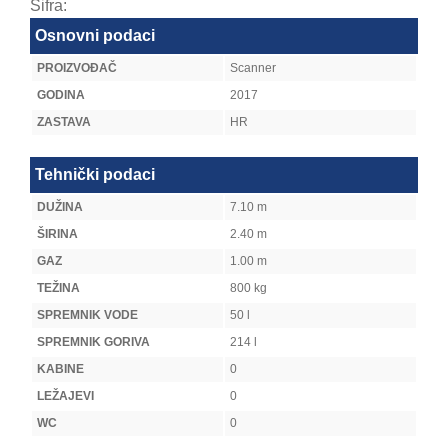
Šifra:
Osnovni podaci
PROIZVOĐAČ
Scanner
GODINA
2017
ZASTAVA
HR
Tehnički podaci
DUŽINA
7.10 m
ŠIRINA
2.40 m
GAZ
1.00 m
TEŽINA
800 kg
SPREMNIK VODE
50 l
SPREMNIK GORIVA
214 l
KABINE
0
LEŽAJEVI
0
WC
0