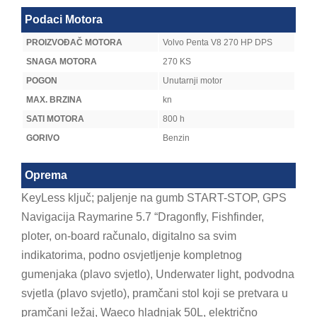
Podaci Motora
PROIZVOĐAČ MOTORA
Volvo Penta V8 270 HP DPS
SNAGA MOTORA
270 KS
POGON
Unutarnji motor
MAX. BRZINA
kn
SATI MOTORA
800 h
GORIVO
Benzin
Oprema
KeyLess ključ; paljenje na gumb START-STOP, GPS
Navigacija Raymarine 5.7 “Dragonfly, Fishfinder,
ploter, on-board računalo, digitalno sa svim
indikatorima, podno osvjetljenje kompletnog
gumenjaka (plavo svjetlo), Underwater light, podvodna
svjetla (plavo svjetlo), pramčani stol koji se pretvara u
pramčani ležaj, Waeco hladnjak 50L, električno